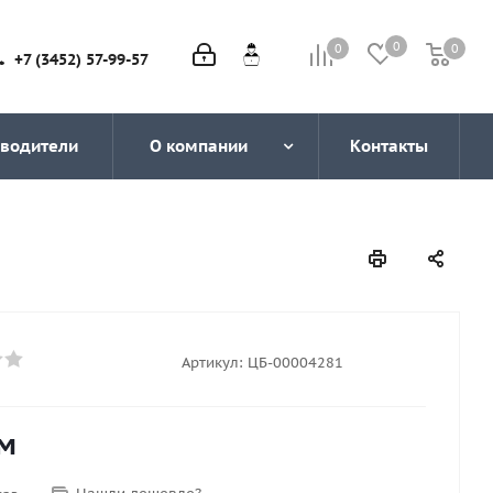
0
0
0
0
+7 (3452) 57-99-57
водители
О компании
Контакты
Артикул:
ЦБ-00004281
м