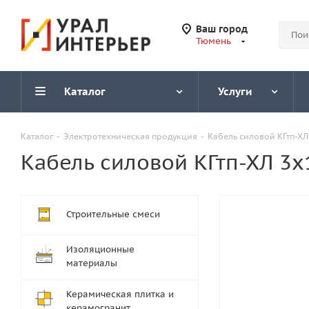
Ваш город
Тюмень
Каталог
Услуги
Каталог
-
Электротехническая продукция
-
Кабель силовой КГтп-ХЛ 
Кабель силовой КГтп-ХЛ 3х1
Строительные смеси
Изоляционные
материалы
Керамическая плитка и
керамогранит