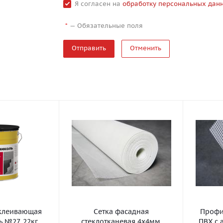
Я согласен на
обработку персональных дан
—
Обязательные поля
*
Отменить
клеивающая
Сетка фасадная
Профил
 №27, 22кг
стеклотканевая 4х4мм,
ПВХ с 