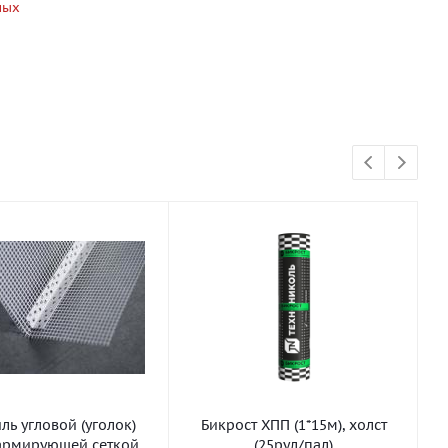
ных
ь угловой (уголок)
Бикрост ХПП (1*15м), холст
армирующей сеткой
(25рул/пал)