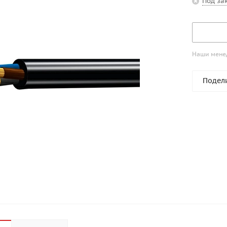
Под за
Наши менед
Подел