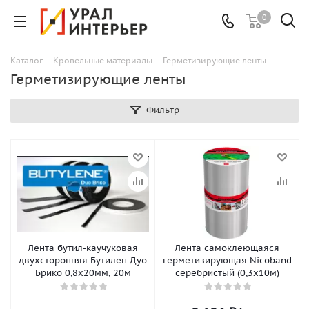
0
Каталог
-
Кровельные материалы
-
Герметизирующие ленты
Герметизирующие ленты
Фильтр
Лента бутил-каучуковая
Лента самоклеющаяся
двухсторонняя Бутилен Дуо
герметизирующая Nicoband
Брико 0,8х20мм, 20м
серебристый (0,3х10м)