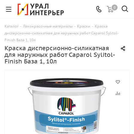
0
Каталог
-
Лакокрасочные материалы
-
Краски
-
Краска
дисперсионно-силикатная для наружных работ Caparol Sylitol-
Finish База 1, 10л
Краска дисперсионно-силикатная
для наружных работ Caparol Sylitol-
Finish База 1, 10л