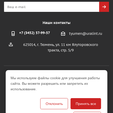
Наши контакты
+7 (3452) 57-99-57
tyumen@uralint.ru
625014, г. Тюмень, ул. 11 км Ялуторовского
тракта, стр. 5/9
2026 © ООО "УралИнтерьер"
Мы используем файлы cookie для улучшения работы
Интернет-магазин строительных и отделочных
сайта. Вы можете разрешить или запретить их
материалов
использование.
Версия для печати
Отклонить
Принять все