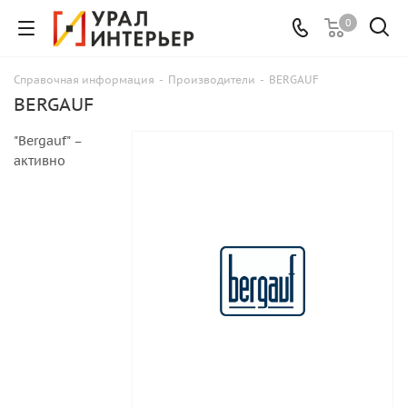
0
Справочная информация
-
Производители
-
BERGAUF
BERGAUF
"Bergauf" –
активно