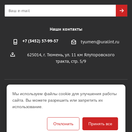
Наши контакты
+7 (3452) 57-99-57
tyumen@uralint.ru
625014, г. Тюмень, ул. 11 км Ялуторовского
тракта, стр. 5/9
2026 © ООО "УралИнтерьер"
Мы используем файлы cookie для улучшения работы
Интернет-магазин строительных и отделочных
сайта. Вы можете разрешить или запретить их
материалов
использование.
Версия для печати
Отклонить
Принять все